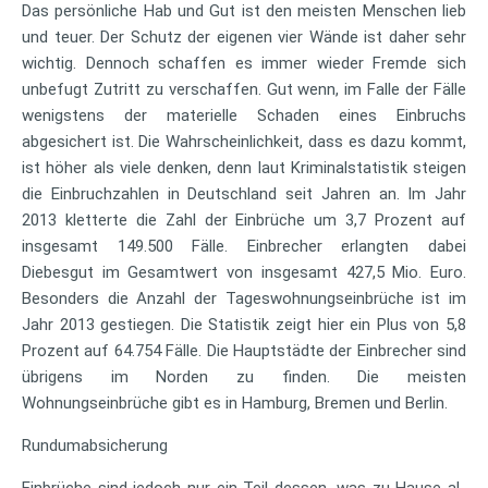
Das persönliche Hab und Gut ist den meisten Menschen lieb
und teuer. Der Schutz der eigenen vier Wände ist daher sehr
wichtig. Dennoch schaffen es immer wieder Fremde sich
unbefugt Zutritt zu verschaffen. Gut wenn, im Falle der Fälle
wenigstens der materielle Schaden eines Einbruchs
abgesichert ist. Die Wahrscheinlichkeit, dass es dazu kommt,
ist höher als viele denken, denn laut Kriminalstatistik steigen
die Einbruchzahlen in Deutschland seit Jahren an. Im Jahr
2013 kletterte die Zahl der Einbrüche um 3,7 Prozent auf
insgesamt 149.500 Fälle. Einbrecher erlangten dabei
Diebesgut im Gesamtwert von insgesamt 427,5 Mio. Euro.
Besonders die Anzahl der Tageswohnungseinbrüche ist im
Jahr 2013 gestiegen. Die Statistik zeigt hier ein Plus von 5,8
Prozent auf 64.754 Fälle. Die Hauptstädte der Einbrecher sind
übrigens im Norden zu finden. Die meisten
Wohnungseinbrüche gibt es in Hamburg, Bremen und Berlin.
Rundumabsicherung
Einbrüche sind jedoch nur ein Teil dessen, was zu Hause al-