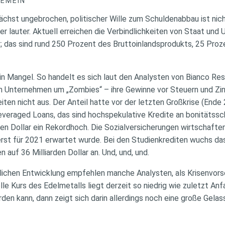
GEMEIN
chst ungebrochen, politischer Wille zum Schuldenabbau ist nic
er lauter. Aktuell erreichen die Verbindlichkeiten von Staat u
r; das sind rund 250 Prozent des Bruttoinlandsprodukts, 25 Proz
in Mangel. So handelt es sich laut den Analysten von Bianco Re
 Unternehmen um „Zombies“ – ihre Gewinne vor Steuern und Zins
eiten nicht aus. Der Anteil hatte vor der letzten Großkrise (Ende
everaged Loans, das sind hochspekulative Kredite an bonitäts
nen Dollar ein Rekordhoch. Die Sozialversicherungen wirtschaften
rst für 2021 erwartet wurde. Bei den Studienkrediten wuchs das
n auf 36 Milliarden Dollar an. Und, und, und.
lichen Entwicklung empfehlen manche Analysten, als Krisenvors
elle Kurs des Edelmetalls liegt derzeit so niedrig wie zuletzt An
den kann, dann zeigt sich darin allerdings noch eine große Gelas