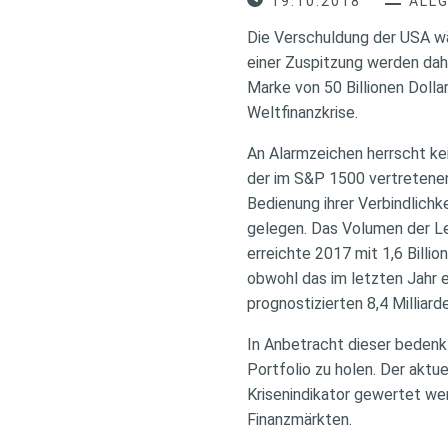
19.10.2018
ALL
Die Verschuldung der USA wä
einer Zuspitzung werden dah
Marke von 50 Billionen Dolla
Weltfinanzkrise.
An Alarmzeichen herrscht ke
der im S&P 1500 vertretenen
Bedienung ihrer Verbindlichk
gelegen. Das Volumen der L
erreichte 2017 mit 1,6 Billio
obwohl das im letzten Jahr e
prognostizierten 8,4 Milliarde
In Anbetracht dieser bedenk
Portfolio zu holen. Der aktu
Krisenindikator gewertet wer
Finanzmärkten.