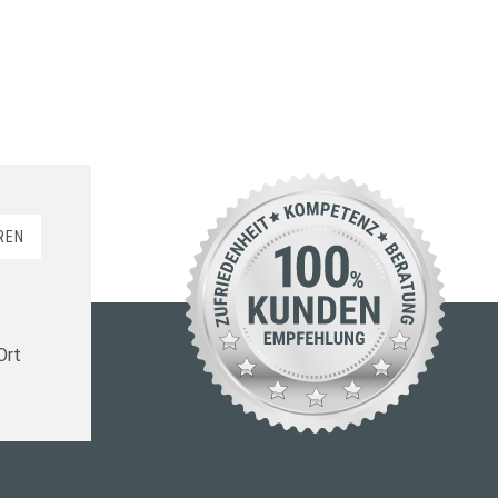
REN
Ort