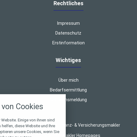
Rechtliches
Impressum
Datenschutz
Erstinformation
Wichtiges
Über mich
Bedarfsermittlung
nstellungen
Schadensmeldung
von Cookies
über alle verwendeten Cookies und
chkeit folgende Kategorien zu
r zu blockieren.
 Website. Einige von ihnen sind
© 2026 Thilo Wagner, Finanz- & Versicherungsmakler
helfen, diese Website und Ihre
eptieren unsere Cookies, wenn Sie
Notwendig
Made with
❤
Makler Homepages