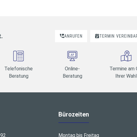
t.
ANRUFEN
TERMIN
VEREINBA
Telefonische
Online-
Termine am 
Beratung
Beratung
Ihrer Wahl
Bürozeiten
692
Montag bis Freitag