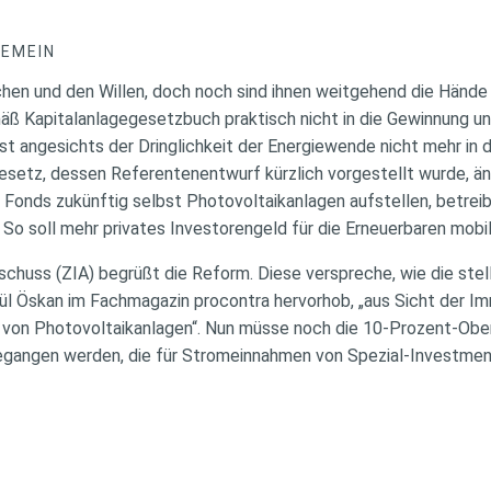
GEMEIN
ächen und den Willen, doch noch sind ihnen weitgehend die Händ
ß Kapitalanlagegesetzbuch praktisch nicht in die Gewinnung un
st angesichts der Dringlichkeit der Energiewende nicht mehr in di
setz, dessen Referentenentwurf kürzlich vorgestellt wurde, än
 Fonds zukünftig selbst Photovoltaikanlagen aufstellen, betre
 So soll mehr privates Investorengeld für die Erneuerbaren mobil
schuss (ZIA) begrüßt die Reform. Diese verspreche, wie die ste
l Öskan im Fachmagazin procontra hervorhob, „aus Sicht der Im
 von Photovoltaikanlagen“. Nun müsse noch die 10-Prozent-Obe
gangen werden, die für Stromeinnahmen von Spezial-Investment