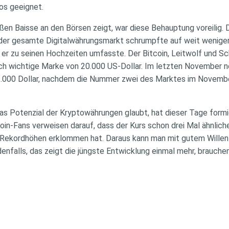
ios geeignet.
ßen Baisse an den Börsen zeigt, war diese Behauptung voreilig. 
der gesamte Digitalwährungsmarkt schrumpfte auf weit weniger a
e er zu seinen Hochzeiten umfasste. Der Bitcoin, Leitwolf und 
sch wichtige Marke von 20.000 US-Dollar. Im letzten November no
r 1.000 Dollar, nachdem die Nummer zwei des Marktes im Novemb
das Potenzial der Kryptowährungen glaubt, hat dieser Tage form
oin-Fans verweisen darauf, dass der Kurs schon drei Mal ähnlich
Rekordhöhen erklommen hat. Daraus kann man mit gutem Willen
denfalls, das zeigt die jüngste Entwicklung einmal mehr, brauch