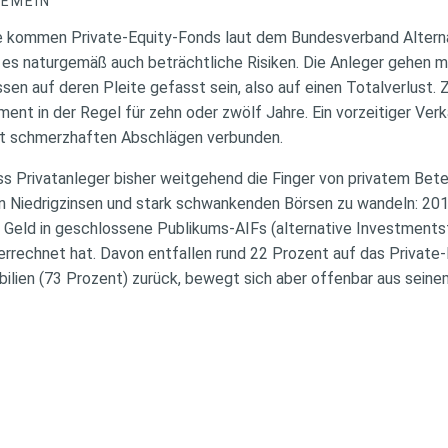
GEMEIN
te kommen Private-Equity-Fonds laut dem Bundesverband Altern
t es naturgemäß auch beträchtliche Risiken. Die Anleger gehen m
ssen auf deren Pleite gefasst sein, also auf einen Totalverlust.
ent in der Regel für zehn oder zwölf Jahre. Ein vorzeitiger Ver
mit schmerzhaften Abschlägen verbunden.
s Privatanleger bisher weitgehend die Finger von privatem Betei
von Niedrigzinsen und stark schwankenden Börsen zu wandeln: 20
 Geld in geschlossene Publikums-AIFs (alternative Investmentsfo
errechnet hat. Davon entfallen rund 22 Prozent auf das Private
bilien (73 Prozent) zurück, bewegt sich aber offenbar aus seine