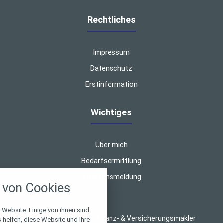
Rechtliches
Impressum
Datenschutz
Erstinformation
Wichtiges
Über mich
Bedarfsermittlung
nstellungen
Schadensmeldung
von Cookies
über alle verwendeten Cookies und
chkeit folgende Kategorien zu
r zu blockieren.
 Website. Einige von ihnen sind
© 2026 Thilo Wagner, Finanz- & Versicherungsmakler
helfen, diese Website und Ihre