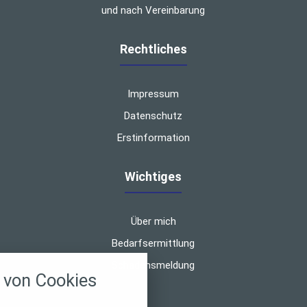
und nach Vereinbarung
Rechtliches
Impressum
Datenschutz
Erstinformation
Wichtiges
Über mich
Bedarfsermittlung
nstellungen
Schadensmeldung
von Cookies
über alle verwendeten Cookies und
chkeit folgende Kategorien zu