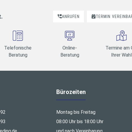
t.
ANRUFEN
TERMIN
VEREINBA
Telefonische
Online-
Termine am 
Beratung
Beratung
Ihrer Wahl
Bürozeiten
692
Montag bis Freitag
693
08:00 Uhr bis 18:00 Uhr
eding.de
und nach Vereinbarung