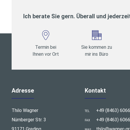
Ich berate Sie gern. Überall und jederzei
Termin bei
Sie kommen zu
Ihnen vor Ort
mir ins Büro
Adresse
Kontakt
Thilo Wagner
+49 (8463) 606
TEL
Nürnberger Str. 3
+49 (8463) 606
FAX
91171 Greding
thilo@wagner-gr
MAIL