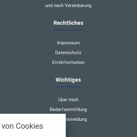
und nach Vereinbarung
Rechtliches
Impressum
Datenschutz
Erstinformation
Wichtiges
Über mich
Bedarfsermittlung
nstellungen
Schadensmeldung
von Cookies
über alle verwendeten Cookies und
chkeit folgende Kategorien zu