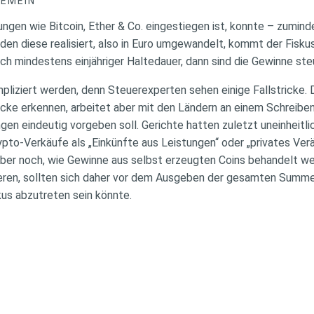
GEMEIN
ngen wie Bitcoin, Ether & Co. eingestiegen ist, konnte – zumind
n diese realisiert, also in Euro umgewandelt, kommt der Fiskus i
h mindestens einjähriger Haltedauer, dann sind die Gewinne steu
pliziert werden, denn Steuerexperten sehen einige Fallstricke.
cke erkennen, arbeitet aber mit den Ländern an einem Schreiben
gen eindeutig vorgeben soll. Gerichte hatten zuletzt uneinheitli
rypto-Verkäufe als „Einkünfte aus Leistungen“ oder „privates Ve
t aber noch, wie Gewinne aus selbst erzeugten Coins behandelt we
sieren, sollten sich daher vor dem Ausgeben der gesamten Summ
kus abzutreten sein könnte.