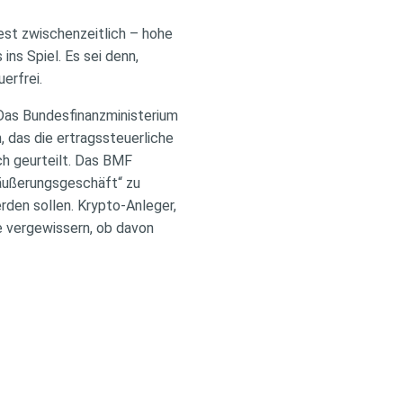
est zwischenzeitlich – hohe
ns Spiel. Es sei denn,
erfrei.
 Das Bundesfinanzministerium
, das die ertragssteuerliche
ch geurteilt. Das BMF
räußerungsgeschäft“ zu
rden sollen. Krypto-Anleger,
e vergewissern, ob davon