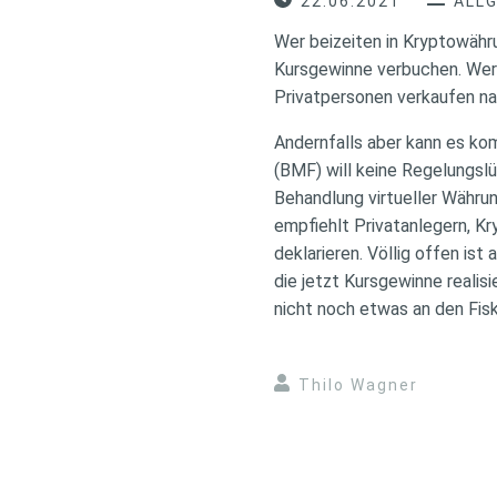
22.06.2021
ALL
Wer beizeiten in Kryptowähru
Kursgewinne verbuchen. Werde
Privatpersonen verkaufen nac
Andernfalls aber kann es kom
(BMF) will keine Regelungslü
Behandlung virtueller Währun
empfiehlt Privatanlegern, K
deklarieren. Völlig offen is
die jetzt Kursgewinne reali
nicht noch etwas an den Fis
Thilo Wagner